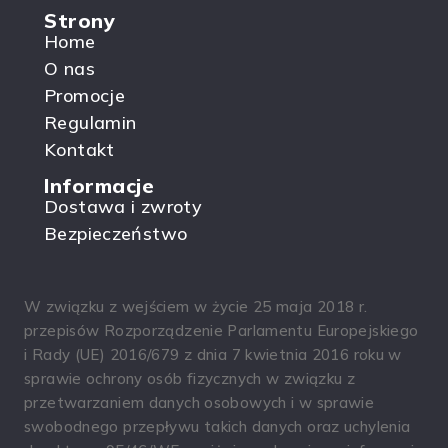
Strony
Home
O nas
Promocje
Regulamin
Kontakt
Informacje
Dostawa i zwroty
Bezpieczeństwo
W związku z wejściem w życie 25 maja 2018 r.
przepisów Rozporządzenie Parlamentu Europejskiego
i Rady (UE) 2016/679 z dnia 7 kwietnia 2016 roku w
sprawie ochrony osób fizycznych w związku z
przetwarzaniem danych osobowych i w sprawie
swobodnego przepływu takich danych oraz uchylenia