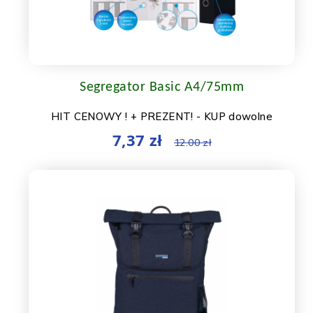
Segregator Basic A4/75mm
HIT CENOWY ! + PREZENT! - KUP dowolne
segregatory Basic za kwotę minium 329 zł neto a
7,37 zł
12.00 zł
ADAPTER (...)