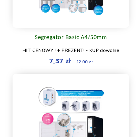
Segregator Basic A4/50mm
HIT CENOWY ! + PREZENT! - KUP dowolne
segregatory Basic za kwotę minium 329 zł neto a
7,37 zł
12.00 zł
ADAPTER (...)